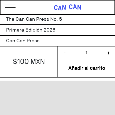
The Can Can Press No. 5
Primera Edición 2026
Can Can Press
The
-
+
Can
$100 MXN
Can
Press
Añadir al carrito
No.
5
cantidad