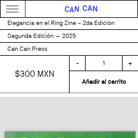
Elegancia en el Ring Zine – 2da Edición
Segunda Edición — 2025
Can Can Press
Elegancia
-
+
en
$300 MXN
el
Ring
Añadir al carrito
Zine
-
2da
Edición
cantidad