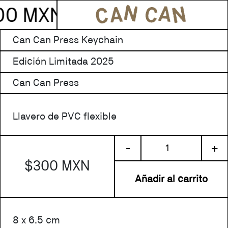
 PEDIDOS ARRIBA DE $80
Can Can Press Keychain
Edición Limitada 2025
Can Can Press
Llavero de PVC flexible
Can
-
+
Can
$300 MXN
Press
Keychain
Añadir al carrito
cantidad
8 x 6.5 cm