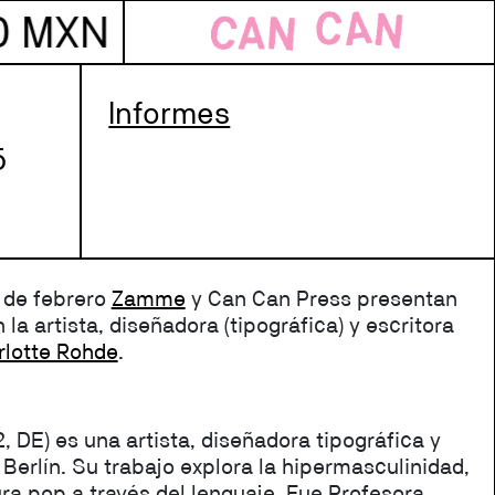
 PEDIDOS ARRIBA DE $80
Informes
5
 de febrero
Zamme
y Can Can Press presentan
n la artista, diseñadora (tipográfica) y escritora
rlotte Rohde
.
, DE) es una artista, diseñadora tipográfica y
 Berlín. Su trabajo explora la hipermasculinidad,
ura pop a través del lenguaje. Fue Profesora