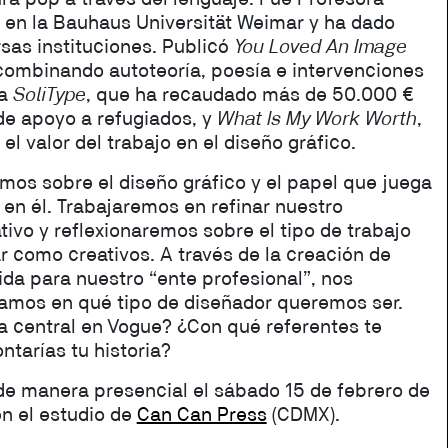
a en la Bauhaus Universität Weimar y ha dado
sas instituciones. Publicó
You Loved An Image
combinando autoteoría, poesía e intervenciones
ra
SoliType
, que ha recaudado más de 50.000 €
de apoyo a refugiados, y
What Is My Work Worth
,
l valor del trabajo en el diseño gráfico.
emos sobre el diseño gráfico y el papel que juega
 en él. Trabajaremos en refinar nuestro
ivo y reflexionaremos sobre el tipo de trabajo
 como creativos. A través de la creación de
ida para nuestro “ente profesional”, nos
mos en qué tipo de diseñador queremos ser.
a central en Vogue? ¿Con qué referentes te
tarías tu historia?
á de manera presencial el sábado 15 de febrero de
n el estudio de
Can Can Press
(CDMX).