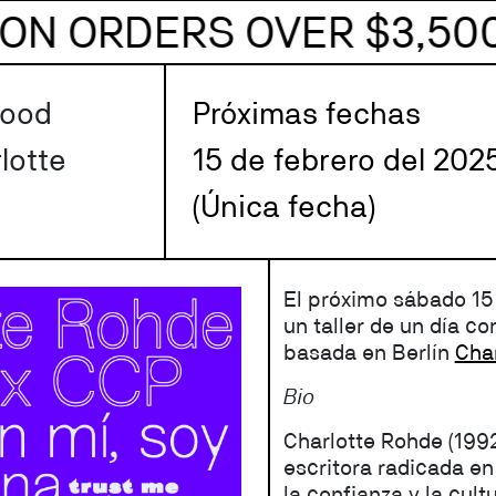
ENVÍOS GRATIS A MX EN
Good
Próximas fechas
lotte
15 de febrero del 202
(Única fecha)
El próximo sábado 15
un taller de un día co
basada en Berlín
Cha
Bio
Charlotte Rohde (1992
escritora radicada en
la confianza y la cult