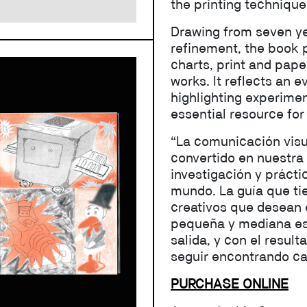
the printing technique
Drawing from seven ye
refinement, the book p
charts, print and pap
works. It reflects an e
highlighting experimen
essential resource for 
“La comunicación visua
convertido en nuestra
investigación y práct
mundo. La guía que ti
creativos que desean 
pequeña y mediana esc
salida, y con el resul
seguir encontrando c
PURCHASE ONLINE