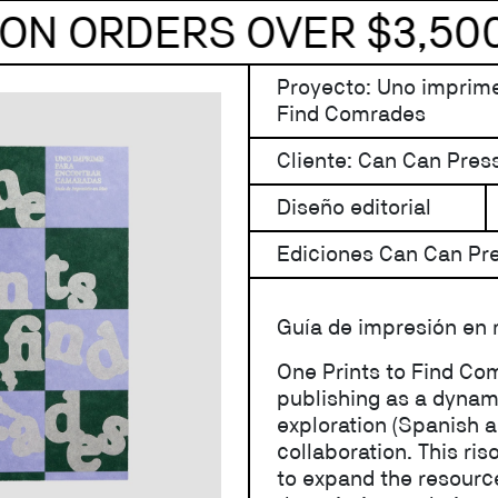
ENVÍOS GRATIS A MX EN
Proyecto: Uno imprim
Find Comrades
Cliente: Can Can Pres
Diseño editorial
Ediciones Can Can Pr
Guía de impresión en r
One Prints to Find Com
publishing as a dynami
exploration (Spanish 
collaboration. This ris
to expand the resourc